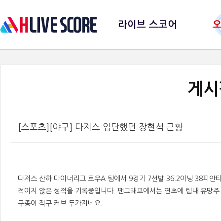
라이브 스코어
게시
[스포츠][야구] 다저스 입단했던 장현석 근황
다저스 산하 마이너리그 로우A 팀에서 9경기 7선발 36.2이닝 38피안타 1
적이지 않은 성적을 기록중입니다. 팬그래프에서는 연초에 팀내 유망주 
구종이 직구 커브 두가지네요.