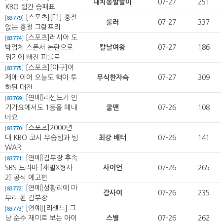
대치동발발이
07-27
251
KBO 팀간 승패표
[스포츠][F1] 홍철
[
83779
]
룰러
07-27
337
없는 홍철 그랑프리
[스포츠]러시아 도
[
83774
]
박업체 스폰서 논란으로
칼날여왕
07-27
186
위기에 빠진 피를로
[스포츠][야구]어
[
83775
]
제에 이어 오늘도 핵이 투
무식한자슥
07-27
309
하된 대전
[연예]리센느가 인
[
83769
]
기가요에서도 1등을 해내
쿨맨
07-26
108
네요
[스포츠]2000년
[
83770
]
대 KBO 코시 우승팀과 팀
최강 배터
07-26
141
WAR
[연예]김부장 후속
[
83771
]
SBS 드라마 [재벌X형사
사이언
07-26
265
2] 공식 예고편
[연예]성황리에 마
[
83772
]
감사여
07-26
235
무리 된 김부장
[연예][리센느] 그
[
83773
]
냥 순수 재미로 보는 아이
스별
07-26
262