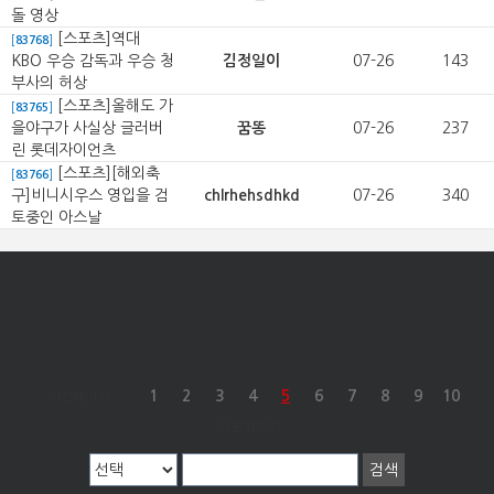
돌 영상
[스포츠]역대
[
83768
]
KBO 우승 감독과 우승 청
김정일이
07-26
143
부사의 허상
[스포츠]올해도 가
[
83765
]
을야구가 사실상 글러버
꿈똥
07-26
237
린 롯데자이언츠
[스포츠][해외축
[
83766
]
구]비니시우스 영입을 검
chlrhehsdhkd
07-26
340
토중인 아스날
1
2
3
4
5
6
7
8
9
10
이전페이지
다음페이지