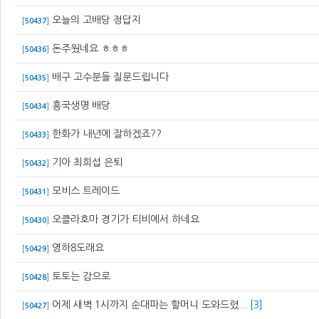
오늘의 고배당 정답지
[
50437
]
돈주웠네요 ㅎㅎㅎ
[
50436
]
배구 고수분들 질문드립니다
[
50435
]
흥국생명 배당
[
50434
]
한화가 내년에 잘하겠죠??
[
50433
]
기아 최희섭 은퇴
[
50432
]
모비스 트레이드
[
50431
]
오클라호마 경기가 티비에서 하네요
[
50430
]
영하8도래요
[
50429
]
토토는 감으로
[
50428
]
어제 새벽 1시까지 순대파는 할머니 도와드렸...
[3]
[
50427
]