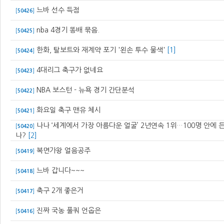
느바 선수 득점
[
50426
]
nba 4경기 똥배 묶음.
[
50425
]
한화, 탈보트와 재계약 포기 '왼손 투수 물색'
[1]
[
50424
]
4대리그 축구가 없네요
[
50423
]
NBA 보스턴 - 뉴욕 경기 간단분석
[
50422
]
화요일 축구 맨유 체시
[
50421
]
나나 ‘세계에서 가장 아름다운 얼굴’ 2년연속 1위…100명 안에 
[
50420
]
나?
[2]
복면가왕 얼음공주
[
50419
]
느바 갑니다~~~
[
50418
]
축구 2개 좋은거
[
50417
]
진짜 국농 풀쿼 언옵은
[
50416
]