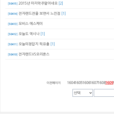
2015년 마지막주말이네요
[2]
[
50415
]
전자랜드전을 보면서 느낀점
[1]
[
50414
]
모비스 에스케이
[
50413
]
오늘도 역시나
[1]
[
50412
]
오늘의정답지 픽유출
[1]
[
50411
]
전자랜드VS오리온스
[
50410
]
1604
1605
1606
1607
1608
1609
이전페이지