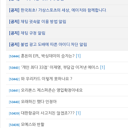
[공지]
한국최초! 가상스포츠의 세상, 에이치와 함께합니다.
[공지]
채팅 귓속말 이용 방법 알림
[공지]
채팅 규정 알림
[공지]
불법 광고 도배에 따른 아이디 차단 알림
혼돈의 EPL, 박싱데이의 승자는?
[1]
[
50444
]
'개인 최다 33점' 이재영, 부담감 이겨낸 에이스
[1]
[
50443
]
와 우리카드 이렇게 못하나요 ?
[
50442
]
오리온스 제스퍼존슨 영입확정이네요
[
50441
]
오래하긴 했다 인정아
[
50440
]
대한항공이 사고치친 않겠죠???
[1]
[
50439
]
모예스와 반할
[
50438
]