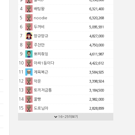
6,998,000
4
배팅왕
6,321,400
5
noodie
6,320,268
6
두꺼비
5,095,931
7
망규망규
4,827,000
8
주천만
4,750,000
9
뽀찌줘잉
4,611,987
10
아싸1등이다
4,422,612
11
제육복근
3,584,925
12
악운
3,398,924
13
토끼저금통
3,184,500
14
꿀빵
2,982,000
15
도로님아
2,828,899
16
16~25더보기
신견
2,752,500
17
토쟁이
2,722,802