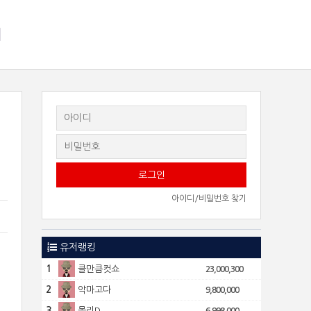
지
아이디/비밀번호 찾기
3
유저랭킹
1
클만큼컷쇼
23,000,300
2
악마고다
9,800,000
3
몰리D