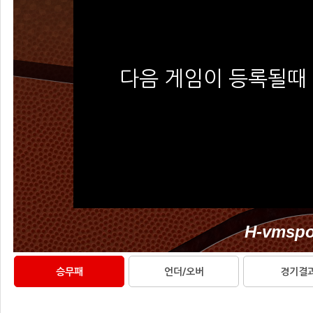
승무패
언더/오버
경기결