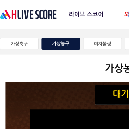
라이브 스코어
가상농구
가상축구
여자볼링
가상