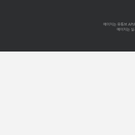
에이치는 유튜브 AP
에이치는 실