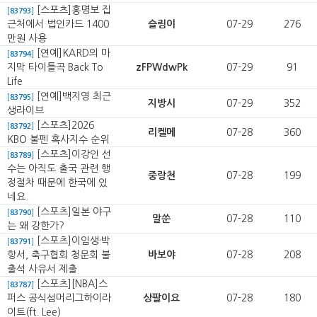
[스포츠]홍명보 집
[
83793
]
근처에서 법인카드 1400
슬림이
07-29
276
만원 사용
[연예]KARD의 마
[
83794
]
지막 타이틀곡 Back To
zFPWdwPk
07-29
91
Life
[연예]백지영 최근
[
83795
]
지방시
07-29
352
생라이브
[스포츠]2026
[
83792
]
리켈메
07-28
360
KBO 불펜 혹사지수 순위
[스포츠]이강인 선
[
83789
]
수는 아직도 출국 관련 행
중랑천
07-28
199
정절차 때문에 한국에 있
네요.
[스포츠]일본 야구
[
83790
]
말쑨
07-28
110
는 왜 강한가?
[스포츠]이임생·박
[
83791
]
항서, 축구협회 청문회 불
바보야
07-28
208
출석 사유서 제출
[스포츠][NBA]스
[
83787
]
퍼스 공식섬머리그하이라
상팔이요
07-28
180
이트(ft. Lee)