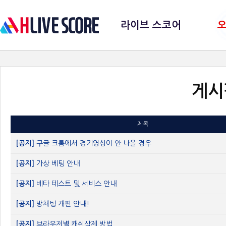
라이브 스코어
게시
제목
[공지]
구글 크롬에서 경기영상이 안 나올 경우
[공지]
가상 베팅 안내
[공지]
베타 테스트 및 서비스 안내
[공지]
방채팅 개편 안내!
[공지]
브라우저별 캐쉬삭제 방법