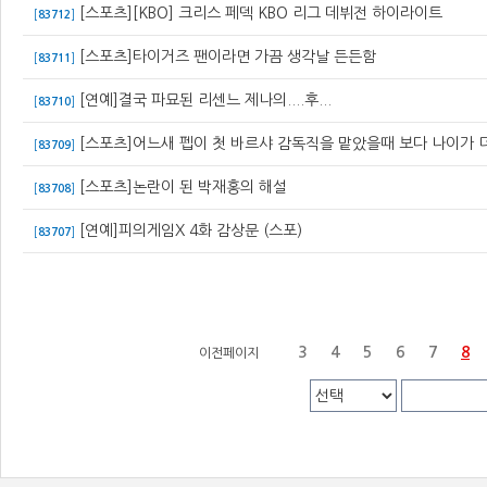
[스포츠][KBO] 크리스 페덱 KBO 리그 데뷔전 하이라이트
[
83712
]
[스포츠]타이거즈 팬이라면 가끔 생각날 든든함
[
83711
]
[연예]결국 파묘된 리센느 제나의....후...
[
83710
]
[스포츠]어느새 펩이 첫 바르샤 감독직을 맡았을때 보다 나이가 
[
83709
]
[스포츠]논란이 된 박재홍의 해설
[
83708
]
[연예]피의게임X 4화 감상문 (스포)
[
83707
]
3
4
5
6
7
8
이전페이지