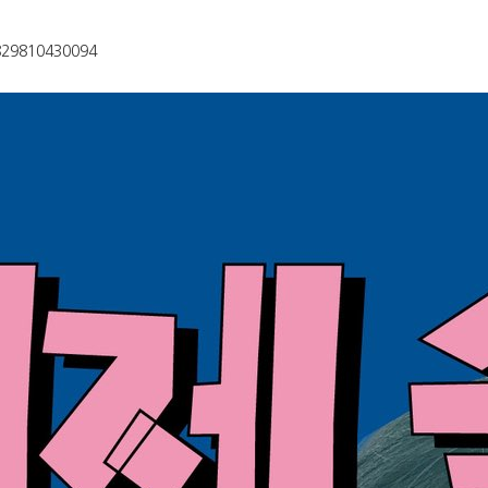
6829810430094