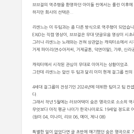
브브걸의 역주행을 환영하던 아이돌 씬에서는 롤린 이후에 
하지만 회사의 선택은...
리센느는 이 두팀과는 좀 다른 방식으로 역주행이 되었습니
EXID는 직캠 영상이, 브브걸은 무대 댓글모음 영상이 시
그러나 리센느는 노래와는 전혀 상관없는 캐릭터쇼에서 시
거제 파이리(연수아저씨, 거제굴톤, 덕연이딸), 갸루, 신라
캐릭터에서 시작된 관심이 무대로 이어지는 상황이었죠.
그런데 리센느는 앞선 두 팀과 달리 이미 현재 걸그룹 씬의
4세대 걸그룹의 전성기인 2024년에 데뷔한 팀이고 팀 컨
다.
그래서 작년 5월에는 러브어택이 숨은 명곡으로 소소히 역주
무엇보다 아직 평균 나이가 한국나이로도 19세일 정도로 
(원이 04, 미나미, 리브 06, 메이, 제나 08)
특별한 일이 없었다면 글 초반에 얘기했던 숨은 명곡으로 