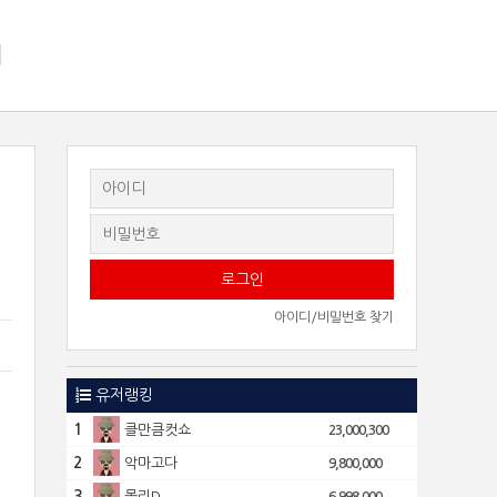
지
아이디/비밀번호 찾기
9
유저랭킹
1
클만큼컷쇼
23,000,300
2
악마고다
9,800,000
3
몰리D