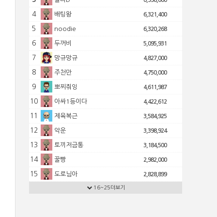
6,998,000
4
배팅왕
6,321,400
5
noodie
6,320,268
6
두꺼비
5,095,931
7
망규망규
4,827,000
8
주천만
4,750,000
9
뽀찌줘잉
4,611,987
10
아싸1등이다
4,422,612
11
제육복근
3,584,925
12
악운
3,398,924
13
토끼저금통
3,184,500
14
꿀빵
2,982,000
15
도로님아
2,828,899
16
16~25더보기
신견
2,752,500
17
토쟁이
2,722,802