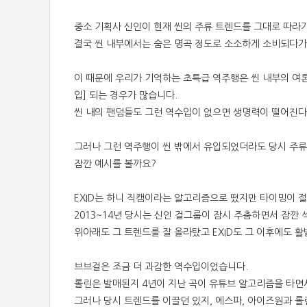
중소 기획사 신인이 현재 씬의 주류 트렌드를 그대로 따라
결국 씬 내부에서는 숨은 명곡 정도로 소소하게 소비되다가
이 때문에 우리가 기억하는 초특급 역주행은 씬 내부의 여론
입]
되는 경우가 많습니다.
씬 내의 팬덤들도 그런 역수입이 없으면 생명력이 떨어진다
그러나 그런 역주행이 씬 밖에서 유입되었더라도 당시 주
잠깐 예시를 볼까요?
EXID는 하니 직캠이라는 알고리즘으로 떴지만 타이밍이 
2013~14년 당시는 신인 걸그룹이 잠시 주춤하면서 잠깐
위아래도 그 트렌드를 잘 올라탔고 EXID도 그 이후에도 활
브브걸은 조금 더 과감한 역수입이었습니다.
롤린은 발매된지 4년이 지난 곡이 유튜브 알고리즘을 타면
그러나 당시 트렌드를 이끌던 있지, 에스파, 아이즈원과 롤