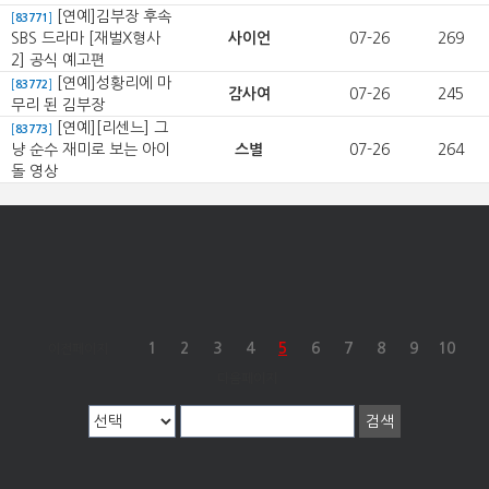
[연예]김부장 후속
[
83771
]
SBS 드라마 [재벌X형사
사이언
07-26
269
2] 공식 예고편
[연예]성황리에 마
[
83772
]
감사여
07-26
245
무리 된 김부장
[연예][리센느] 그
[
83773
]
냥 순수 재미로 보는 아이
스별
07-26
264
돌 영상
1
2
3
4
5
6
7
8
9
10
이전페이지
다음페이지