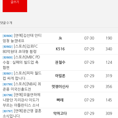
댓글 0 개
[연예]김선태 안티
[
83806
]
Jk
07-30
190
엄청 늘겠네요
[스포츠]김포FC
[
83802
]
K516
07-29
340
80억원대 초대형 횡령
[스포츠]MBC PD
[
83800
]
수첩 : 실패의 빌드업 축
권철수
07-29
124
협편
[스포츠]피파 월드
[
83801
]
아빌론
07-29
319
컵 싸게 팝니다.....
[스포츠][NBA] 최
[
83799
]
멋쟁이신사
07-29
356
준용 미국진출도전
[연예]모쏠연하에
[
83798
]
나왔던 지리강사 이도가
빠래
07-29
145
부르는 아틀란티스 소녀
[연예]문근영 결혼
[
83797
]
악마고다
07-29
309
소식입니다.