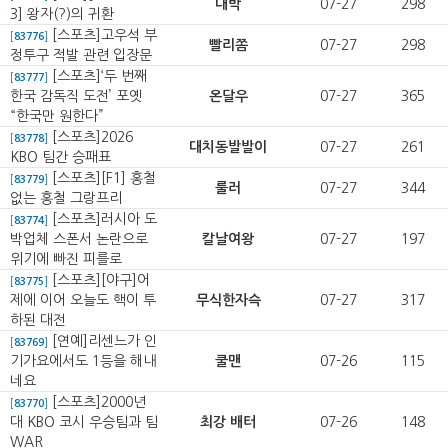
대박
07-27
298
3] 왕자(?)의 귀환
[스포츠]고우석 부
[
83776
]
빨리쫌
07-27
298
정투구 적발 관련 입장문
[스포츠]‘두 번째
[
83777
]
한국 감독직 도전’ 포옛
온달우
07-27
365
“한국만 원한다”
[스포츠]2026
[
83778
]
대치동발발이
07-27
261
KBO 팀간 승패표
[스포츠][F1] 홍철
[
83779
]
룰러
07-27
344
없는 홍철 그랑프리
[스포츠]러시아 도
[
83774
]
박업체 스폰서 논란으로
칼날여왕
07-27
197
위기에 빠진 피를로
[스포츠][야구]어
[
83775
]
제에 이어 오늘도 핵이 투
무식한자슥
07-27
317
하된 대전
[연예]리센느가 인
[
83769
]
기가요에서도 1등을 해내
쿨맨
07-26
115
네요
[스포츠]2000년
[
83770
]
대 KBO 코시 우승팀과 팀
최강 배터
07-26
148
WAR