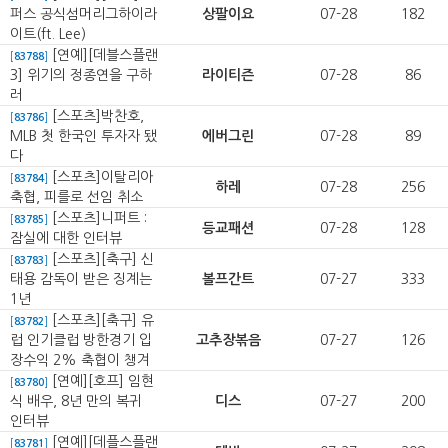
퍼스 공식섬머리그하이라
상팔이요
07-28
182
이트(ft. Lee)
[연예][데블스플랜
[
83788
]
3] 위기의 정종연을 구하
라이티즌
07-28
86
러
[스포츠]박찬호,
[
83786
]
MLB 첫 한국인 투자자 됐
에버그린
07-28
89
다
[스포츠]이탈리아
[
83784
]
하레
07-28
256
축협, 피를로 선임 취소
[스포츠]니퍼트 :
[
83785
]
등교패션
07-28
128
잠실에 대한 인터뷰
[스포츠][축구] 신
[
83783
]
태용 감독이 받은 징계는
볼프간트
07-27
333
1년
[스포츠][축구] 유
[
83782
]
럽 인기클럽 방한경기 입
고추장볶음
07-27
126
장수익 2% 축협이 챙겨
[연예][호프] 임현
[
83780
]
식 배우, 8년 만의 복귀
디스
07-27
200
인터뷰
[연예][데플스플랜
[
83781
]