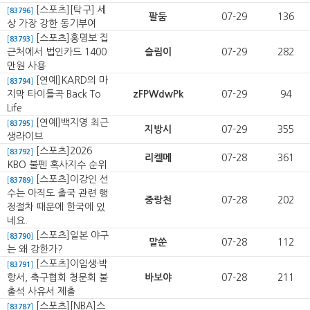
[스포츠][탁구] 세
[
83796
]
팔둠
07-29
136
상 가장 강한 동기부여
[스포츠]홍명보 집
[
83793
]
근처에서 법인카드 1400
슬림이
07-29
282
만원 사용
[연예]KARD의 마
[
83794
]
지막 타이틀곡 Back To
zFPWdwPk
07-29
94
Life
[연예]백지영 최근
[
83795
]
지방시
07-29
355
생라이브
[스포츠]2026
[
83792
]
리켈메
07-28
361
KBO 불펜 혹사지수 순위
[스포츠]이강인 선
[
83789
]
수는 아직도 출국 관련 행
중랑천
07-28
202
정절차 때문에 한국에 있
네요.
[스포츠]일본 야구
[
83790
]
말쑨
07-28
112
는 왜 강한가?
[스포츠]이임생·박
[
83791
]
항서, 축구협회 청문회 불
바보야
07-28
211
출석 사유서 제출
[스포츠][NBA]스
[
83787
]