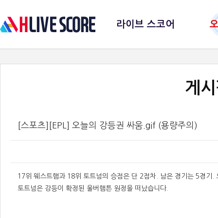
라이브 스코어
게시
[스포츠][EPL] 오늘의 강등권 싸움.gif (용량주의)
17위 웨스트햄과 18위 토트넘의 승점은 단 2점차. 남은 경기는 5경
토트넘은 강등이 확정된 울버햄튼 원정을 떠났습니다.