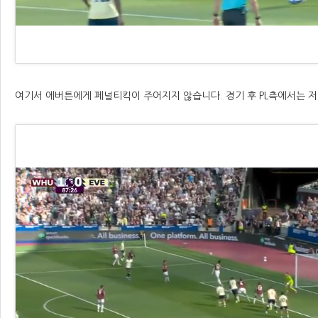
여기서 에버튼에게 페널티킥이 주어지지 않습니다. 경기 후 PL측에서는 저