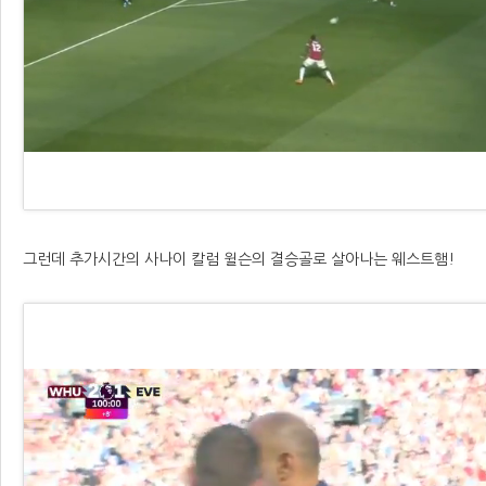
그런데 추가시간의 사나이 칼럼 윌슨의 결승골로 살아나는 웨스트햄!