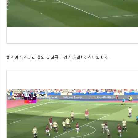
하지만 듀스버리 홀의 동점골!! 경기 원점! 웨스트햄 비상