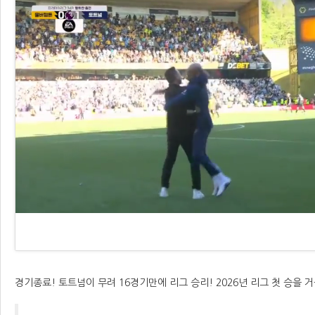
경기종료! 토트넘이 무려 16경기만에 리그 승리! 2026년 리그 첫 승을 