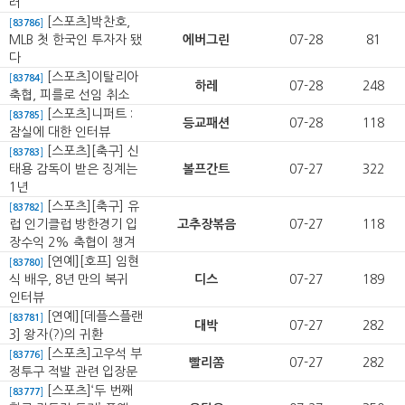
러
[스포츠]박찬호,
[
83786
]
MLB 첫 한국인 투자자 됐
에버그린
07-28
81
다
[스포츠]이탈리아
[
83784
]
하레
07-28
248
축협, 피를로 선임 취소
[스포츠]니퍼트 :
[
83785
]
등교패션
07-28
118
잠실에 대한 인터뷰
[스포츠][축구] 신
[
83783
]
태용 감독이 받은 징계는
볼프간트
07-27
322
1년
[스포츠][축구] 유
[
83782
]
럽 인기클럽 방한경기 입
고추장볶음
07-27
118
장수익 2% 축협이 챙겨
[연예][호프] 임현
[
83780
]
식 배우, 8년 만의 복귀
디스
07-27
189
인터뷰
[연예][데플스플랜
[
83781
]
대박
07-27
282
3] 왕자(?)의 귀환
[스포츠]고우석 부
[
83776
]
빨리쫌
07-27
282
정투구 적발 관련 입장문
[스포츠]‘두 번째
[
83777
]