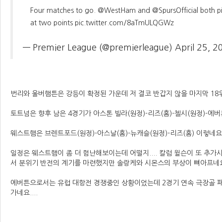
Four matches to go.
@WestHam
and
@SpursOfficial
both pi
at two points
pic.twitter.com/8aTmULQGWz
— Premier League (@premierleague)
April 25, 2
번리와 울버햄튼은 강등이 확정된 가운데 저 결코 반갑지 않을 마지막 18위
토트넘은 향후 남은 4경기가 아스톤 빌라(원정)-리즈(홈)-첼시(원정)-에버
웨스트햄은 브렌트포드(원정)-아스날(홈)-뉴캐슬(원정)-리즈(홈) 이렇네요
일정은 웨스트햄이 좀 더 험난해보이는데 어떨지.... 칼럼 윌슨이 또 추가
서 분위기 반전의 계기를 마련했지만 솔랑케와 시몬스의 부상이 뼈아프네
에버튼으로서는 유럽 대항전 경쟁중인 상황이었는데 2경기 연속 극장골 패배
가네요....