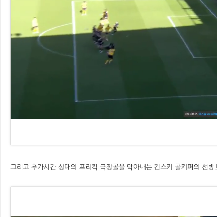
그리고 추가시간 상대의 프리킥 극장골을 막아내는 킨스키 골키퍼의 선방