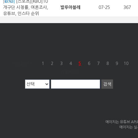
[스포츠][KBO]10
[
83763
]
개구단 시청률, 여론조사,
발루아블레
07-25
367
유튜브, 인스타 순위
1
2
3
4
5
6
7
8
9
10
이전페이지
다음페이지
에이치는 유튜브 AP
에이치는 실