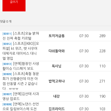
댓글 0 개
[스포츠]오늘 밝혀
[
83811
]
토끼저금통
07-30
289
진 진짜 축협 카르텔
[스포츠][KBO][오
[
83812
]
피셜] kt 위즈, 맷 사우어
댜쉬돌아와
07-30
228
대체자로 데이비스 대니
엘 영입
[연예]황정민 사생
[
83813
]
독사님
07-30
110
활이슈 디스패치 보도
[스포츠]축협 청문
[
83809
]
회가 진행중인데 이전 아
밥먹고하냐
07-30
271
겜 선동열 시즌 2 같습니
다...ㅠㅠㅠ
[연예]김선태 사과
[
83807
]
내강
07-30
190
영상 업로드
[연예]노댄스 선언
[
83808
]
으로 킬링보이스에 도전
김프라이드
07-30
103