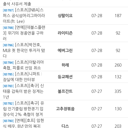
출석 사유서 제출
[스포츠][NBA]스
[
83787
]
퍼스 공식섬머리그하이라
상팔이요
07-28
187
이트(ft. Lee)
[연예][데블스플랜
[
83788
]
3] 위기의 정종연을 구하
라이티즌
07-28
92
러
[스포츠]박찬호,
[
83786
]
MLB 첫 한국인 투자자 됐
에버그린
07-28
92
다
[스포츠]이탈리아
[
83784
]
하레
07-28
260
축협, 피를로 선임 취소
[스포츠]니퍼트 :
[
83785
]
등교패션
07-28
132
잠실에 대한 인터뷰
[스포츠][축구] 신
[
83783
]
태용 감독이 받은 징계는
볼프간트
07-27
335
1년
[스포츠][축구] 유
[
83782
]
럽 인기클럽 방한경기 입
고추장볶음
07-27
130
장수익 2% 축협이 챙겨
[연예][호프] 임현
[
83780
]
식 배우, 8년 만의 복귀
디스
07-27
203