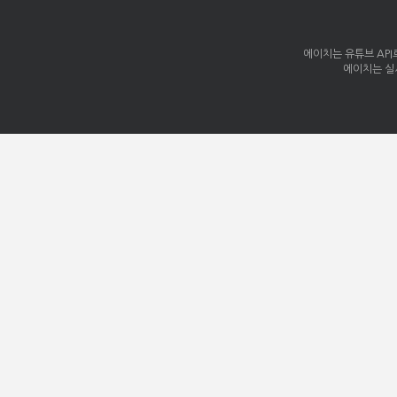
에이치는 유튜브 AP
에이치는 실