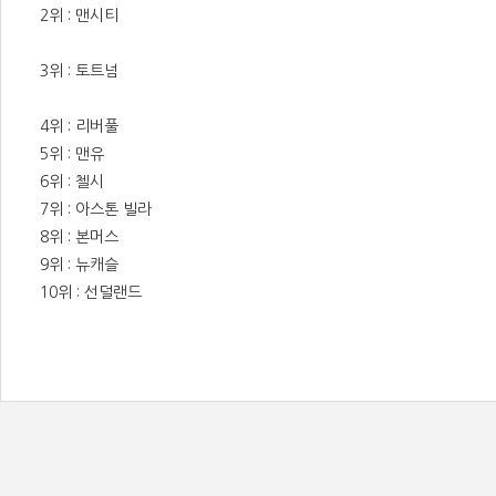
2위 : 맨시티
3위 : 토트넘
4위 : 리버풀
5위 : 맨유
6위 : 첼시
7위 : 아스톤 빌라
8위 : 본머스
9위 : 뉴캐슬
10위 : 선덜랜드