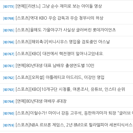
[연예][리센느] 그냥 순수 재미로 보는 아이돌 영상
[
83773
]
[스포츠]역대 KBO 우승 감독과 우승 청부사의 허상
[
83768
]
[스포츠]올해도 가을야구가 사실상 글러버린 롯데자이언츠
[
83765
]
[스포츠][해외축구]비니시우스 영입을 검토중인 아스날
[
83766
]
[스포츠][KBO] 대전에서 핵전쟁이 일어나고있네요.
[
83767
]
[연예]80년대생 대표 남배우 출생연도별 10인
[
83761
]
[스포츠][오피셜] 아틀레티코 마드리드, 이강인 영입
[
83762
]
[스포츠][KBO]10개구단 시청률, 여론조사, 유튜브, 인스타 순위
[
83763
]
[연예]80년대생 여배우 4대장
[
83764
]
[스포츠]이럴수가! 마이너 강등 고우석, 등판하자마자 퇴장 "글러브 
[
83760
]
[스포츠]NBA 르브론 제임스, 2년 8M으로 필라델피아 세븐티식서스
[
83759
]