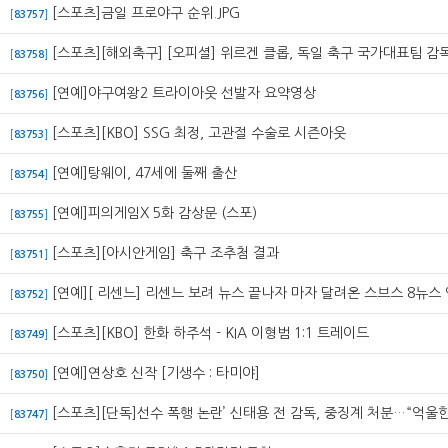
[스포츠]금일 프로야구 순위.JPG
[
83757
]
[스포츠][해외축구] [오피셜] 위르겐 클롭, 독일 축구 국가대표팀 감
[
83758
]
[연예]야구여왕2 트라이아웃 선발자 요약영상
[
83756
]
[스포츠][KBO] SSG 최정, 고관절 수술로 시즌아웃
[
83753
]
[연예]탕웨이, 47세에 둘째 출산
[
83754
]
[연예]피의게임X 5화 감상문 (스포)
[
83755
]
[스포츠][아시안게임] 축구 조추첨 결과
[
83751
]
[연예][ 리센느] 리센느 보려 뉴스 끝나자 마자 달려온 스브스 8뉴스
[
83752
]
[스포츠][KBO] 한화 하주석 - KIA 이형범 1:1 트레이드
[
83749
]
[연예]연상호 신작 [기생수 : 타미야]
[
83750
]
[스포츠][단독]선수 폭행 논란’ 신태용 전 감독, 중징계 처분…“억울
[
83747
]