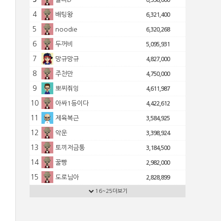
6,998,000
4
배팅왕
6,321,400
5
noodie
6,320,268
6
두꺼비
5,095,931
7
망규망규
4,827,000
8
주천만
4,750,000
9
뽀찌줘잉
4,611,987
10
아싸1등이다
4,422,612
11
제육복근
3,584,925
12
악운
3,398,924
13
토끼저금통
3,184,500
14
꿀빵
2,982,000
15
도로님아
2,828,899
16
16~25더보기
신견
2,752,500
17
토쟁이
2,722,802