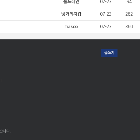
울프레인
07-23
94
벵거의지갑
07-23
282
fiasco
07-23
360
글쓰기
지
습니다.