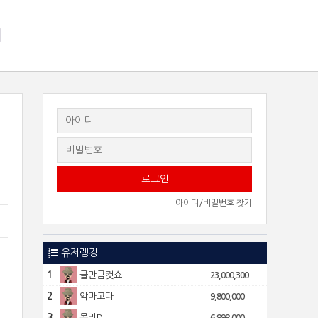
지
아이디/비밀번호 찾기
3
유저랭킹
1
클만큼컷쇼
23,000,300
2
악마고다
9,800,000
3
몰리D