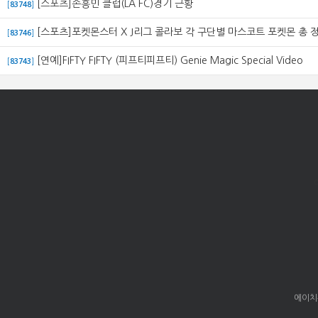
[스포츠]손흥민 클럽(LA FC)경기 근황
[
83748
]
[스포츠]포켓몬스터 X J리그 콜라보 각 구단별 마스코트 포켓몬 총 
[
83746
]
[연예]FIFTY FIFTY (피프티피프티) Genie Magic Special Video
[
83743
]
에이치