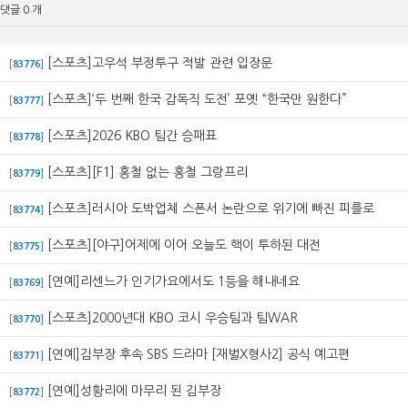
댓글 0 개
[스포츠]고우석 부정투구 적발 관련 입장문
[
83776
]
[스포츠]‘두 번째 한국 감독직 도전’ 포옛 “한국만 원한다”
[
83777
]
[스포츠]2026 KBO 팀간 승패표
[
83778
]
[스포츠][F1] 홍철 없는 홍철 그랑프리
[
83779
]
[스포츠]러시아 도박업체 스폰서 논란으로 위기에 빠진 피를로
[
83774
]
[스포츠][야구]어제에 이어 오늘도 핵이 투하된 대전
[
83775
]
[연예]리센느가 인기가요에서도 1등을 해내네요
[
83769
]
[스포츠]2000년대 KBO 코시 우승팀과 팀WAR
[
83770
]
[연예]김부장 후속 SBS 드라마 [재벌X형사2] 공식 예고편
[
83771
]
[연예]성황리에 마무리 된 김부장
[
83772
]