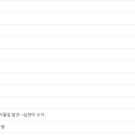
이물질 발견→심판이 수거...
 행