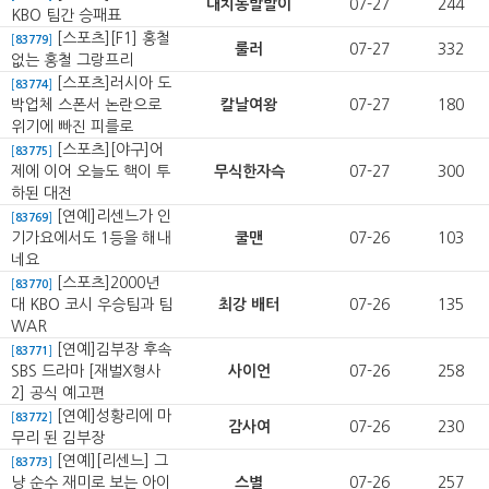
대치동발발이
07-27
244
KBO 팀간 승패표
[스포츠][F1] 홍철
[
83779
]
룰러
07-27
332
없는 홍철 그랑프리
[스포츠]러시아 도
[
83774
]
박업체 스폰서 논란으로
칼날여왕
07-27
180
위기에 빠진 피를로
[스포츠][야구]어
[
83775
]
제에 이어 오늘도 핵이 투
무식한자슥
07-27
300
하된 대전
[연예]리센느가 인
[
83769
]
기가요에서도 1등을 해내
쿨맨
07-26
103
네요
[스포츠]2000년
[
83770
]
대 KBO 코시 우승팀과 팀
최강 배터
07-26
135
WAR
[연예]김부장 후속
[
83771
]
SBS 드라마 [재벌X형사
사이언
07-26
258
2] 공식 예고편
[연예]성황리에 마
[
83772
]
감사여
07-26
230
무리 된 김부장
[연예][리센느] 그
[
83773
]
냥 순수 재미로 보는 아이
스별
07-26
257