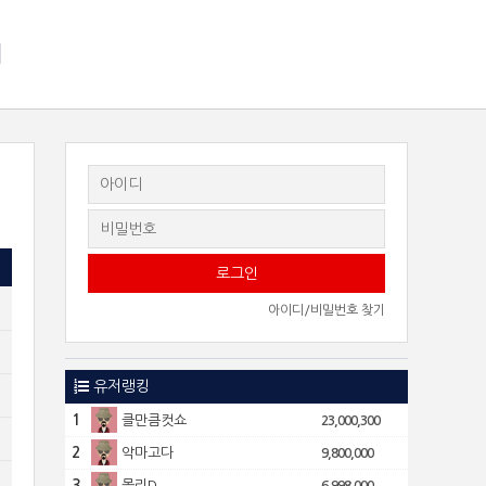
지
아이디/비밀번호 찾기
유저랭킹
1
클만큼컷쇼
23,000,300
2
악마고다
9,800,000
3
몰리D