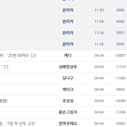
관리자
11-30
6868
관리자
11-26
6800
관리자
11-26
5853
관리자
11-26
5650
려…'25번 외야수'
[2]
케디
04-04
10887
"
[1]
샹쾌한샴푸
04-04
11729
당나구
04-04
11040
케이크
04-04
8904
(종합)
호성성
04-04
10098
붉은그림자
04-04
11246
승...'7점 차 선두 고수'
맘마주떼요
04-04
10962