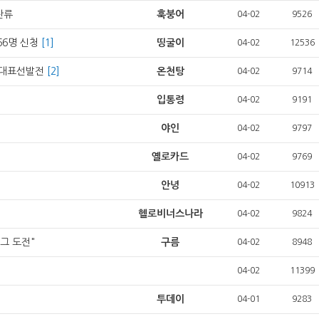
잔류
훅붕어
04-02
9526
66명 신청
[1]
띵굴이
04-02
12536
차 대표선발전
[2]
온천탕
04-02
9714
입통령
04-02
9191
야인
04-02
9797
옐로카드
04-02
9769
안녕
04-02
10913
헬로비너스나라
04-02
9824
그 도전"
구름
04-02
8948
04-02
11399
투데이
04-01
9283