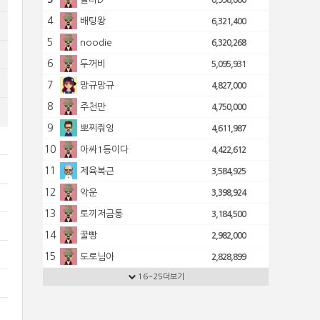
6,998,000
4
배팅왕
6,321,400
5
noodie
6,320,268
6
두꺼비
5,095,931
7
망규망규
4,827,000
8
주천만
4,750,000
9
뽀찌줘잉
4,611,987
10
아싸1등이다
4,422,612
11
제육복근
3,584,925
12
악운
3,398,924
13
토끼저금통
3,184,500
14
꿀빵
2,982,000
15
도로님아
2,828,899
16
16~25더보기
신견
2,752,500
17
토쟁이
2,722,802