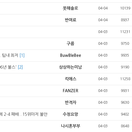
못해솔로
04-04
10139
반여료
04-04
8937
04-03
11231
구름
04-03
9750
..팀내 최저
[1]
BuwBleBee
04-03
9935
96년 불스'
[2]
상상하는미남
04-03
9190
킥애스
04-03
11258
FANZER
04-03
9931
반격자
04-03
9630
 2-4 패배...15위마저 불안
수정요망
04-03
9402
나시혼부부
04-03
8648