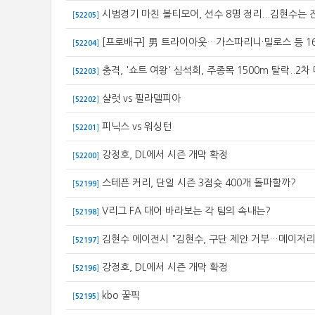
시범경기 마친 볼티모어, 선수 8명 정리...김현수는 
[
52205
]
[프로배구] 男 트라이아웃…가스파리니·밀로스 등 1
[
52204
]
충격, '쇼트 여왕' 심석희, 주종목 1500m 탈락..2
[
52203
]
샬럿 vs 필라델피아
[
52202
]
피닉스 vs 워싱턴
[
52201
]
강정호, DL에서 시즌 개막 확정
[
52200
]
스테픈 커리, 단일 시즌 3점슛 400개 돌파할까?
[
52199
]
V리그 FA 대어 바라보는 각 팀의 속내는?
[
52198
]
김현수 에이전시 "김현수, 구단 제안 거부…메이저리
[
52197
]
강정호, DL에서 시즌 개막 확정
[
52196
]
kbo 꿀픽
[
52195
]