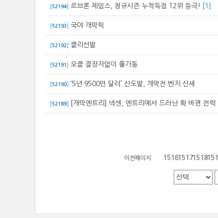
르브론 제임스, 정규시즌 누적득점 12위 등극!
[1]
[
52194
]
국야 개막픽
[
52193
]
클리선발
[
52192
]
오클 결장자없이 풀가동
[
52191
]
‘5년 9500만 달러’ 산도발, 개막전 벤치 신세
[
52190
]
[개막엔트리] 넥센, 엔트리에서 드러난 확 바뀐 전력
[
52189
]
1516
1517
1518
15
이전페이지