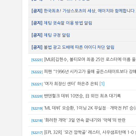
[공지]
한국최초! 가상스포츠의 세상, 에이치와 함께합니다.
[공지]
채팅 귓속말 이용 방법 알림
[공지]
채팅 규정 알림
[공지]
불법 광고 도배에 따른 아이디 차단 알림
[MLB]김현수, 볼티모어 최종 25인 로스터에 이름 올
[
52223
]
피펜 "1996년 시카고가 올해 골든스테이트보다 강해
[
52222
]
‘여자 최장신 센터’ 하은주 은퇴
[1]
[
52221
]
밴덴헐크 데뷔 10연승, 日 외인 최초 대기록
[
52220
]
‘ML 데뷔’ 오승환, 1이닝 2K 무실점…개막전 PIT 승
[
52219
]
'화려한 개막' 3일 연속 끝내기와 '약체'의 반란
[
52218
]
[EPL 32R] '모건 깜짝골' 레스터, 사우샘프턴에 1-0 
[
52217
]