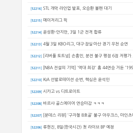
STL 개막 라인업 발표, 오승환 불펜 대기
[
52216
]
메이저리그 픽
[
52215
]
윤성환-안지만, 3일 1군 전격 합류
[
52214
]
4월 3일 KBO리그, 대구·잠실·마산 경기 우천 순연
[
52213
]
[리버풀 토트넘] 손흥민, 분전 불구 평점 6점 저평가.
[
52212
]
[NBA 전설의 기억] '역대 최강' 홈 44연승 거둔 '19
[
52211
]
KIA 선발로테이션 순번, 핵심은 윤석민
[
52210
]
시카고 vs 디트로이트
[
52209
]
바르샤 골스에이어 연승마감 ㅋㅋㅋ
[
52208
]
[분데스 리뷰] ‘구자철 8호골’ 불구 아우크스, 마인츠에
[
52207
]
류현진, 8일(한국시간) 첫 라이브 BP 예정
[
52206
]