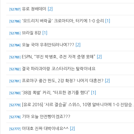
유로 정배데이
[2]
[
52787
]
'모드리치 벼락골' 크로아티아, 터키에 1-0 승리
[1]
[
52786
]
브라질 8강
[1]
[
52785
]
오늘 국야 우취안되려나여???
[2]
[
52784
]
ESPN, “부진 박병호, 주전 자격 증명 못해”
[2]
[
52783
]
결국 파라과이랑 코스타리카는 탈락이네요
[
52782
]
프로야구 중간 판도, 2강 확정? 나머지 대혼전?
[2]
[
52781
]
‘38점 폭발’ 커리, “터프한 경기를 했다”
[1]
[
52780
]
[유로 2016] ‘샤르 결승골’ 스위스, 10명 알바니아에 1-0 진땀승.
[
52779
]
기아 오늘 안전빵이겠죠???
[
52778
]
이대호 진짜 대박이네요^^
[2]
[
52777
]