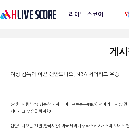
라이브 스코어
게시
여성 감독이 이끈 샌안토니오, NBA 서머리그 우승
(서울=연합뉴스) 김동찬 기자 = 미국프로농구(NBA) 서머리그 사상
서머리그 우승을 차지했다.
샌안토니오는 21일(한국시간) 미국 네바다주 라스베이거스의 토머스 앤드