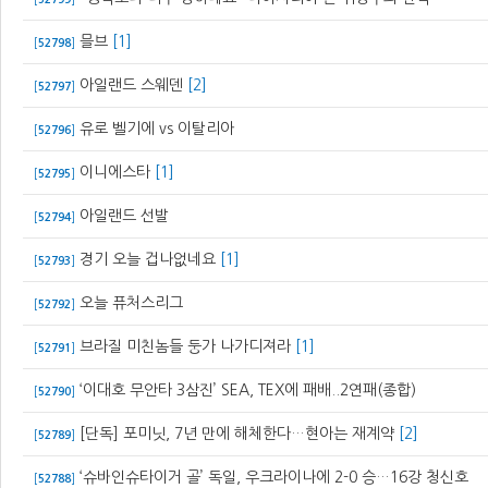
믈브
[1]
[
52798
]
아일랜드 스웨덴
[2]
[
52797
]
유로 벨기에 vs 이탈리아
[
52796
]
이니에스타
[1]
[
52795
]
아일랜드 선발
[
52794
]
경기 오늘 겁나없네요
[1]
[
52793
]
오늘 퓨처스리그
[
52792
]
브라질 미친놈들 둥가 나가디져라
[1]
[
52791
]
‘이대호 무안타 3삼진’ SEA, TEX에 패배..2연패(종합)
[
52790
]
[단독] 포미닛, 7년 만에 해체한다…현아는 재계약
[2]
[
52789
]
‘슈바인슈타이거 골’ 독일, 우크라이나에 2-0 승…16강 청신호
[
52788
]