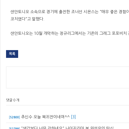
샌안토니오 소속으로 경기에 출전한 조너선 시몬스는 "매우 좋은 경험이
코치였다"고 말했다.
샌안토니오는 10월 개막하는 정규리그에서는 기존의 그레그 포포비치 
목록
댓글 0 개
추신수 오늘 복귀전이네여^^
[3]
[
52800
]
"생각보다 너무 강하네요" 나이지리아 본 위성우의 탄식
[
52799
]