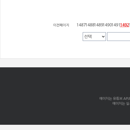
1487
1488
1489
1490
1491
1492
이전페이지
에이치는 유튜브 AP
에이치는 실