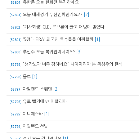
유한준 오늘 한화전 복귀하네요
[
52804
]
오늘 대세경기 두산엔씨인가요??
[2]
[
52803
]
'기사회생' CLE, 르브론이 끌고 어빙이 밀었다
[
52802
]
'5점대 ERA' 외국인 투수들을 어찌할까
[1]
[
52801
]
추신수 오늘 복귀전이네여^^
[3]
[
52800
]
"생각보다 너무 강하네요" 나이지리아 본 위성우의 탄식
[
52799
]
믈브
[1]
[
52798
]
아일랜드 스웨덴
[2]
[
52797
]
유로 벨기에 vs 이탈리아
[
52796
]
이니에스타
[1]
[
52795
]
아일랜드 선발
[
52794
]
경기 오늘 겁나없네요
[1]