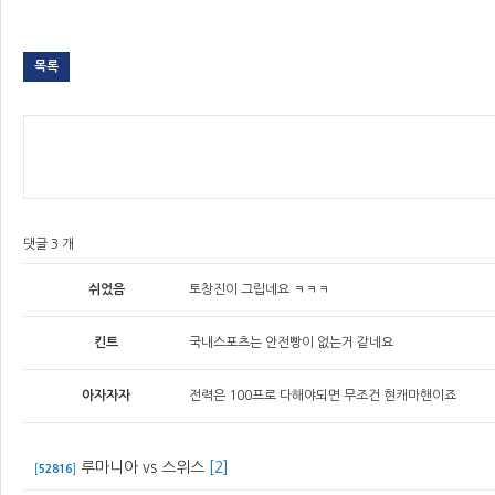
목록
댓글 3 개
쉬었음
토창진이 그립네요 ㅋㅋㅋ
킨트
국내스포츠는 안전빵이 없는거 같네요
아자자자
전력은 100프로 다해야되면 무조건 현캐마핸이죠
루마니아 vs 스위스
[2]
[
52816
]