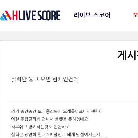
라이브 스코어
게시
실력만 놓고 보면 현캐인건데
경기 중간중간 토태웅감독이 오레올아프니까괜찬아
이런 주접떨까봐 겁나서 풀벳을 못하겠네요
하루쉬고 경기하는것도 찝찝하고
실력은 당연히 현대캐피탈인데 왜케 망설여지는지.......