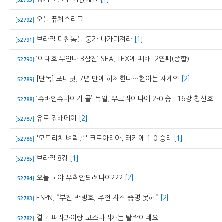
[
52793
]
오늘 퓨처스리그
[
52792
]
브라질 미친놈들 둥가 나가디져라
[1]
[
52791
]
‘이대호 무안타 3삼진’ SEA, TEX에 패배..2연패(종합)
[
52790
]
[단독] 포미닛, 7년 만에 해체한다…현아는 재계약
[2]
[
52789
]
‘슈바인슈타이거 골’ 독일, 우크라이나에 2-0 승…16강 청신호
[
52788
]
유로 정배데이
[2]
[
52787
]
'모드리치 벼락골' 크로아티아, 터키에 1-0 승리
[1]
[
52786
]
브라질 8강
[1]
[
52785
]
오늘 국야 우취안되려나여???
[2]
[
52784
]
ESPN, “부진 박병호, 주전 자격 증명 못해”
[2]
[
52783
]
결국 파라과이랑 코스타리카는 탈락이네요
[
52782
]