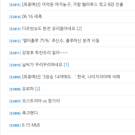
[최종예선] 이악문 여자농구, 거함 벨라루스 꺾고 8강 진출
[
52815
]
06.16 새축
[
52814
]
다르빗슈도 완전 유리몸이네요
[2]
[
52813
]
‘멀티출루 75%’ 추신수, 출루머신 본격 시동
[
52812
]
강정호 투런쏘리 질러~~~
[
52811
]
날씨가 꾸리꾸리하네요
[1]
[
52810
]
[최종예선] '3점슛 14개에도...' 한국, 나이지리아에 석패
[
52809
]
유로파
[2]
[
52808
]
오스트리아 vs 헝가리
[
52807
]
축구핸디
[
52806
]
6.15 MLB
[
52805
]