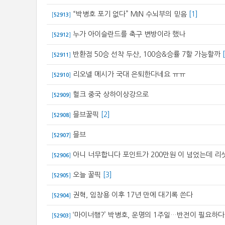
“박병호 포기 없다” MIN 수뇌부의 믿음
[1]
[
52913
]
누가 아이슬란드를 축구 변방이라 했나
[
52912
]
반환점 50승 선착 두산, 100승&승률 7할 가능할까
[
52911
]
리오넬 메시가 국대 은퇴한다네요 ㅠㅠ
[
52910
]
헐크 중국 상하이상강으로
[
52909
]
믈브꿀픽
[2]
[
52908
]
믈브
[
52907
]
아니 너무합니다 포인트가 200만원 이 넘었는데 
[
52906
]
오늘 꿀픽
[3]
[
52905
]
권혁, 임창용 이후 17년 만에 대기록 쓴다
[
52904
]
‘마이너행?’ 박병호, 운명의 1주일…반전이 필요하다
[
52903
]