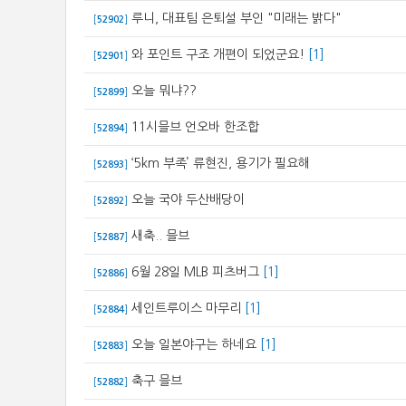
루니, 대표팀 은퇴설 부인 "미래는 밝다"
[
52902
]
와 포인트 구조 개편이 되었군요!
[1]
[
52901
]
오늘 뭐냐??
[
52899
]
11시믈브 언오바 한조합
[
52894
]
‘5km 부족’ 류현진, 용기가 필요해
[
52893
]
오늘 국야 두산배당이
[
52892
]
새축.. 믈브
[
52887
]
6월 28일 MLB 피츠버그
[1]
[
52886
]
세인트루이스 마무리
[1]
[
52884
]
오늘 일본야구는 하네요
[1]
[
52883
]
축구 믈브
[
52882
]