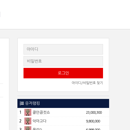
지
아이디/비밀번호 찾기
6
유저랭킹
1
클만큼컷쇼
23,000,300
2
악마고다
9,800,000
3
몰리D