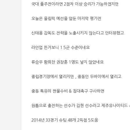
국대 풀주전이라면 2점차 이상 승리가 가능하겠지만
오늘은 올림픽 예선을 앞둔 마지막 평가전
신태용 감독도 전력을 노출시키지 않는다고 인터뷰했고
라인업 뜬거보니 1.5군 수준이네요
류승우 황희찬 권창훈 1명도 넣지 않았네요
중립경기장에서 열리지만 , 중동인 두바이에서 열리고
중동 특유의 짠물수비 & 침대축구 구사하면
원톱으로 출전하는 선수가 김현 선수라고 제주유나이티드
2014년 33경기 슈팅 48개 2득점 5도움