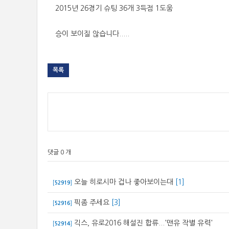
2015년 26경기 슈팅 36개 3득점 1도움
승이 보이질 않습니다.....
목록
댓글 0 개
오늘 히로시마 겁나 좋아보이는대
[1]
[
52919
]
픽좀 주세요
[3]
[
52916
]
긱스, 유로2016 해설진 합류...'맨유 작별 유력'
[
52914
]