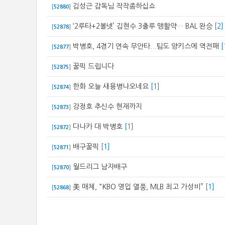
김성근 감독님 작작좀하십쇼
[
52880
]
‘2루타+2볼넷’ 김현수 3출루 맹활약… BAL 완승
[2]
[
52878
]
박병호, 4경기 연속 무안타...팀도 양키스에 역전패
[
[
52877
]
꿀픽 드립니다
[
52875
]
한화 오늘 새용병나오네요
[1]
[
52874
]
강정호 추신수 현재까지
[
52873
]
다나카 대 박병호
[1]
[
52872
]
배구꿀픽
[1]
[
52871
]
월드리그 남자배구
[
52870
]
美 매체, “KBO 영입 열풍, MLB 최고 가성비”
[1]
[
52868
]