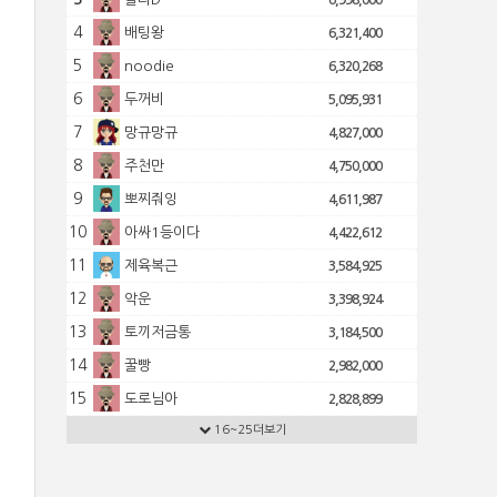
6,998,000
4
배팅왕
6,321,400
5
noodie
6,320,268
6
두꺼비
5,095,931
7
망규망규
4,827,000
8
주천만
4,750,000
9
뽀찌줘잉
4,611,987
10
아싸1등이다
4,422,612
11
제육복근
3,584,925
12
악운
3,398,924
13
토끼저금통
3,184,500
14
꿀빵
2,982,000
15
도로님아
2,828,899
16
16~25더보기
신견
2,752,500
17
토쟁이
2,722,802