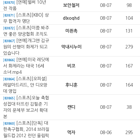
[연예]벌써 10년
[
83870
]
보안철저
08-07
98
전 작품
[스포츠][KBO] 상
[
83871
]
dlxoqhd
08-07
104
무 합격자 명단
[스포츠]이쯤 봐주
[
83872
]
미췬촉
08-07
131
면 좋은 양궁협회 조직도
[연예]개그맨 김규
[
83867
]
원의 선행이 화제가 되고
막내시누이
08-07
279
있습니다.
[연예]미국 레딧에
[
83866
]
서 화제라는 태국 16세
비코
08-07
167
소녀.mp4
[스포츠][오피셜]
[
83864
]
레알마드리드, 얀 디오망
후니훈
08-07
164
데 영입
[스포츠]오늘 축협
[
83865
]
성접대 터뜨린 김필준 기
캔디
08-07
38
자의 문체부 보고서 확대
본
[스포츠][단독] 대
[
83860
]
한축구협회, 2014 브라질
먹자
08-06
295
월드컵·2012 런던 올림픽