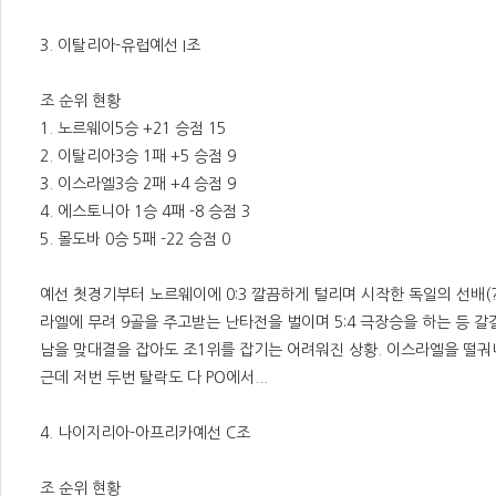
3. 이탈리아-유럽예선 I조
조 순위 현황
1. 노르웨이5승 +21 승점 15
2. 이탈리아3승 1패 +5 승점 9
3. 이스라엘3승 2패 +4 승점 9
4. 에스토니아 1승 4패 -8 승점 3
5. 몰도바 0승 5패 -22 승점 0
예선 첫경기부터 노르웨이에 0:3 깔끔하게 털리며 시작한 독일의 선배(
라엘에 무려 9골을 주고받는 난타전을 벌이며 5:4 극장승을 하는 등 
남을 맞대결을 잡아도 조1위를 잡기는 어려워진 상황. 이스라엘을 떨궈
근데 저번 두번 탈락도 다 PO에서...
4. 나이지리아-아프리카예선 C조
조 순위 현황