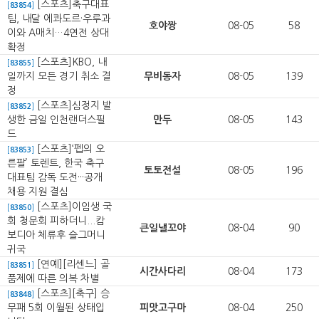
[스포츠]축구대표
[
83854
]
팀, 내달 에콰도르·우루과
호야짱
08-05
58
이와 A매치…4연전 상대
확정
[스포츠]KBO, 내
[
83855
]
일까지 모든 경기 취소 결
무비동자
08-05
139
정
[스포츠]심정지 발
[
83852
]
생한 금일 인천랜더스필
만두
08-05
143
드
[스포츠]‘펩의 오
[
83853
]
른팔’ 토렌트, 한국 축구
토토전설
08-05
196
대표팀 감독 도전···공개
채용 지원 결심
[스포츠]이임생 국
[
83850
]
회 청문회 피하더니...캄
큰일낼꼬야
08-04
90
보디아 체류후 슬그머니
귀국
[연예][리센느] 골
[
83851
]
시간사다리
08-04
173
품제에 따른 의복 차별
[스포츠][축구] 승
[
83848
]
무패 5회 이월된 상태입
피맛고구마
08-04
250